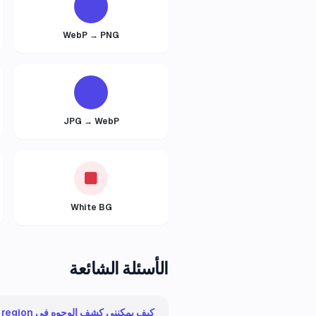
WebP → PNG
JPG → WebP
White BG
الأسئلة الشائعة
كيف يمكنني كشف الوجوه في your region؟