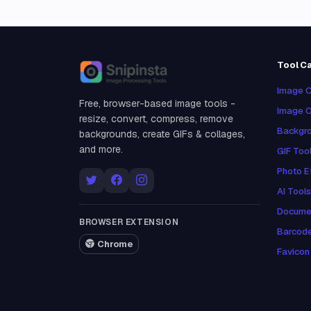
Tool C
Snipinsta
Image C
Free, browser-based image tools -
Image O
resize, convert, compress, remove
Backgro
backgrounds, create GIFs & collages,
and more.
GIF Too
Photo E
AI Tools
Docume
BROWSER EXTENSION
Barcod
Chrome
Favicon