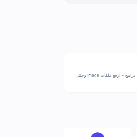
هل تريد كشف الوجوه في your region؟ كشف الوجوه المجاني عبر الإنترنت يعمل فوراً في متصفحك. لا حاجة لتثبيت برامج - ارفع ملفات Image وحمّل