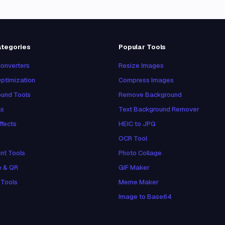
ategories
Popular Tools
onverters
Resize Images
ptimization
Compress Images
und Tools
Remove Background
ls
Text Background Remover
ffects
HEIC to JPG
OCR Tool
nt Tools
Photo Collage
e & QR
GIF Maker
 Tools
Meme Maker
Image to Base64