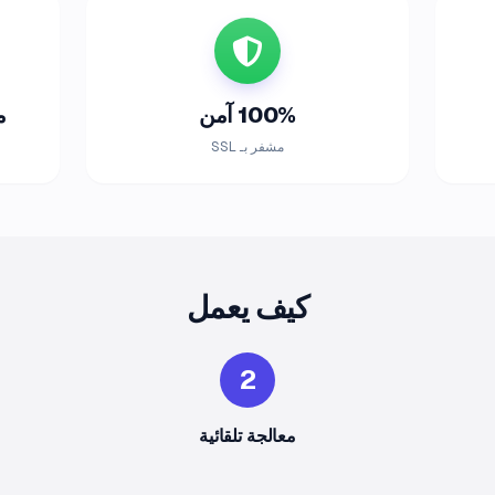
100% آمن
م
مشفر بـ SSL
كيف يعمل
2
معالجة تلقائية