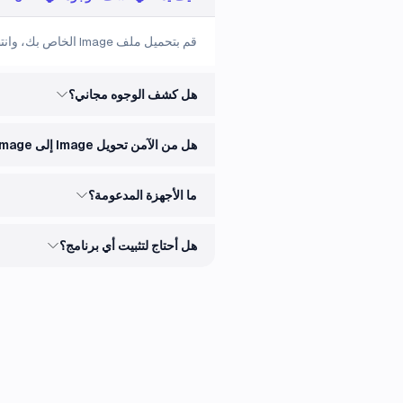
قم بتحميل ملف Image الخاص بك، وانتظر التحويل التلقائي، ثم قم بتنزيل ملف Annotated Image. يعمل على أي جهاز في your region.
هل كشف الوجوه مجاني؟
هل من الآمن تحويل Image إلى Annotated Image عبر الإنترنت؟
ما الأجهزة المدعومة؟
هل أحتاج لتثبيت أي برنامج؟