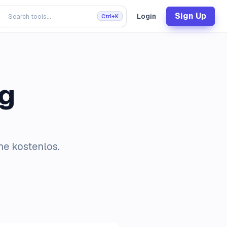
Sign Up
Login
Ctrl+K
g
ne kostenlos.