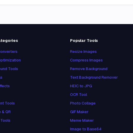
ategories
Popular Tools
onverters
Resize Images
ptimization
Compress Images
und Tools
Remove Background
ls
Text Background Remover
ffects
HEIC to JPG
OCR Tool
nt Tools
Photo Collage
e & QR
GIF Maker
 Tools
Meme Maker
Image to Base64