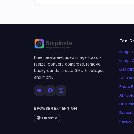
Tool C
Snipinsta
Image C
Free, browser-based image tools -
Image O
resize, convert, compress, remove
Backgro
backgrounds, create GIFs & collages,
and more.
GIF Too
Photo E
AI Tools
Docume
BROWSER EXTENSION
Barcod
Chrome
Favicon