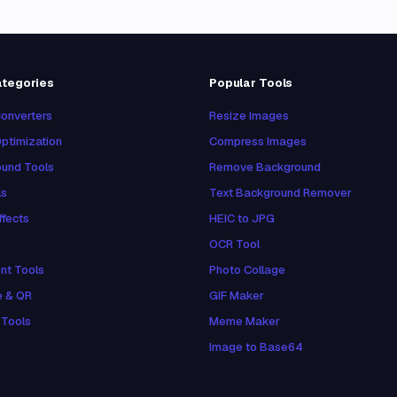
ategories
Popular Tools
onverters
Resize Images
ptimization
Compress Images
und Tools
Remove Background
ls
Text Background Remover
ffects
HEIC to JPG
OCR Tool
nt Tools
Photo Collage
e & QR
GIF Maker
 Tools
Meme Maker
Image to Base64