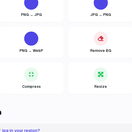
PNG → JPG
JPG → PNG
PNG → WebP
Remove BG
Compress
Resize
n
 jpg in your region?