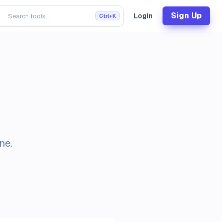
Sign Up
Login
Ctrl+K
ne.