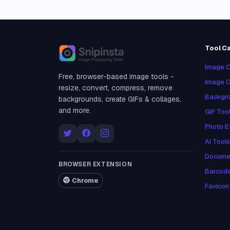
Tool C
Snipinsta
Image C
Free, browser-based image tools -
Image O
resize, convert, compress, remove
Backgro
backgrounds, create GIFs & collages,
and more.
GIF Too
Photo E
AI Tools
Docume
BROWSER EXTENSION
Barcod
Chrome
Favicon