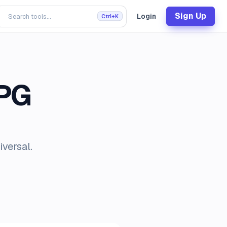
Sign Up
Login
Ctrl+K
JPG
versal.