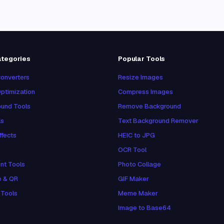
ategories
Popular Tools
onverters
Resize Images
ptimization
Compress Images
und Tools
Remove Background
ls
Text Background Remover
ffects
HEIC to JPG
OCR Tool
nt Tools
Photo Collage
e & QR
GIF Maker
 Tools
Meme Maker
Image to Base64