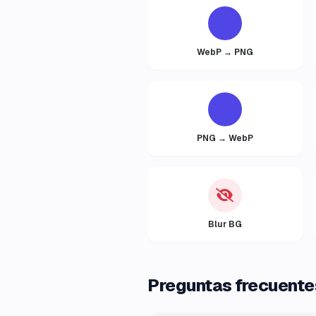
WebP → PNG
PNG → WebP
Blur BG
Preguntas frecuente