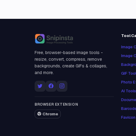
Tool C
Snipinsta
Image C
Free, browser-based image tools -
Image O
resize, convert, compress, remove
Backgro
backgrounds, create GIFs & collages,
and more.
GIF Too
Photo E
AI Tools
Docume
BROWSER EXTENSION
Barcod
Chrome
Favicon