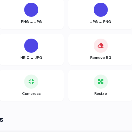
PNG → JPG
JPG → PNG
HEIC → JPG
Remove BG
Compress
Resize
s