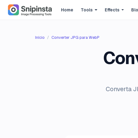
Home
Tools
Effects
Bl
Início
Converter JPG para WebP
Con
Converta J