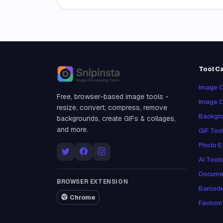
Tool C
Snipinsta
Image C
Free, browser-based image tools -
Image O
resize, convert, compress, remove
Backgro
backgrounds, create GIFs & collages,
and more.
GIF Too
Photo E
AI Tools
Docume
BROWSER EXTENSION
Barcod
Chrome
Favicon