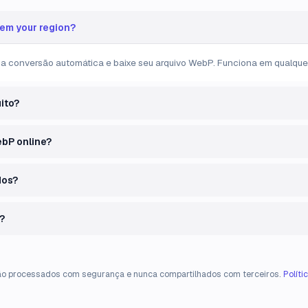
em your region?
a conversão automática e baixe seu arquivo WebP. Funciona em qualquer 
ito?
ebP online?
dos?
?
ão processados com segurança e nunca compartilhados com terceiros.
Políti