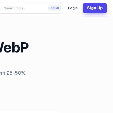
Sign Up
Login
Ctrl+K
WebP
 em 25-50%.