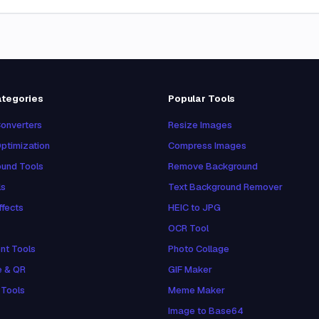
ategories
Popular Tools
onverters
Resize Images
ptimization
Compress Images
und Tools
Remove Background
ls
Text Background Remover
ffects
HEIC to JPG
OCR Tool
nt Tools
Photo Collage
e & QR
GIF Maker
 Tools
Meme Maker
Image to Base64