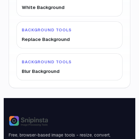
White Background
BACKGROUND TOOLS
Replace Background
BACKGROUND TOOLS
Blur Background
Snipinsta
Free, browser-based image tools - resize, convert,