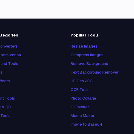
ategories
Popular Tools
onverters
Resize Images
ptimization
Compress Images
und Tools
Remove Background
ls
Text Background Remover
ffects
HEIC to JPG
OCR Tool
nt Tools
Photo Collage
e & QR
GIF Maker
 Tools
Meme Maker
Image to Base64