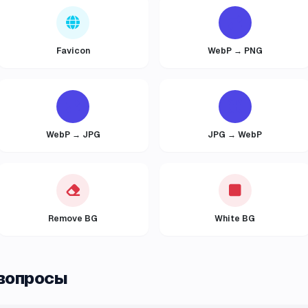
Favicon
WebP → PNG
WebP → JPG
JPG → WebP
Remove BG
White BG
 вопросы