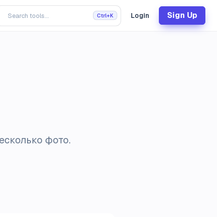
Sign Up
Login
Ctrl+K
есколько фото.