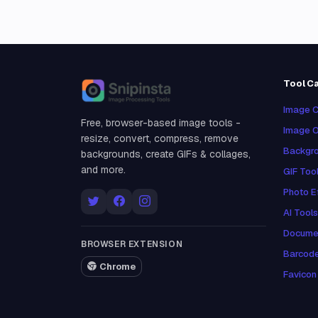
Tool C
Snipinsta
Image C
Free, browser-based image tools -
Image O
resize, convert, compress, remove
Backgro
backgrounds, create GIFs & collages,
and more.
GIF Too
Photo E
AI Tools
Docume
BROWSER EXTENSION
Barcod
Chrome
Favicon