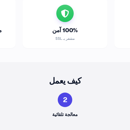
100% آمن
م
مشفر بـ SSL
كيف يعمل
2
معالجة تلقائية