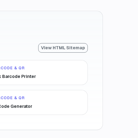
View HTML Sitemap
RCODE & QR
k Barcode Printer
RCODE & QR
Code Generator