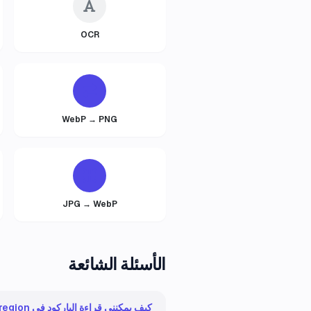
OCR
WebP → PNG
JPG → WebP
الأسئلة الشائعة
كيف يمكنني قراءة الباركود في your region؟