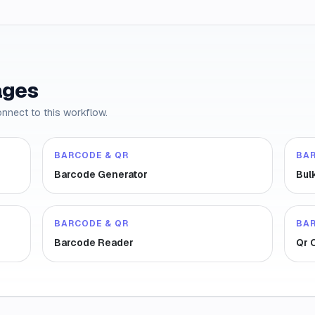
ages
onnect to this workflow.
BARCODE & QR
BA
Barcode Generator
Bul
BARCODE & QR
BA
Barcode Reader
Qr 