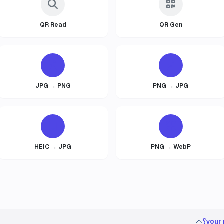
QR Read
QR Gen
JPG → PNG
PNG → JPG
HEIC → JPG
PNG → WebP