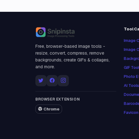
Tool C
Snipinsta
Image C
Free, browser-based image tools -
Image O
resize, convert, compress, remove
Backgro
backgrounds, create GIFs & collages,
and more.
GIF Too
Photo E
AI Tools
Docume
BROWSER EXTENSION
Barcod
Chrome
Favicon