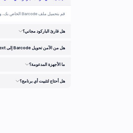
قم بتحميل ملف Barcode الخاص بك، وانتظر التحويل التلقائي، ثم قم بتنزيل ملف Text. يعمل على أي جهاز في your region.
هل قارئ الباركود مجاني؟
هل من الآمن تحويل Barcode إلى Text عبر الإنترنت؟
ما الأجهزة المدعومة؟
هل أحتاج لتثبيت أي برنامج؟