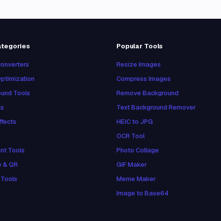
ategories
Popular Tools
onverters
Resize Images
ptimization
Compress Images
und Tools
Remove Background
ls
Text Background Remover
ffects
HEIC to JPG
OCR Tool
nt Tools
Photo Collage
e & QR
GIF Maker
 Tools
Meme Maker
Image to Base64