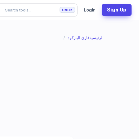
Sign Up
Login
Ctrl+K
الرئيسية
قارئ الباركود