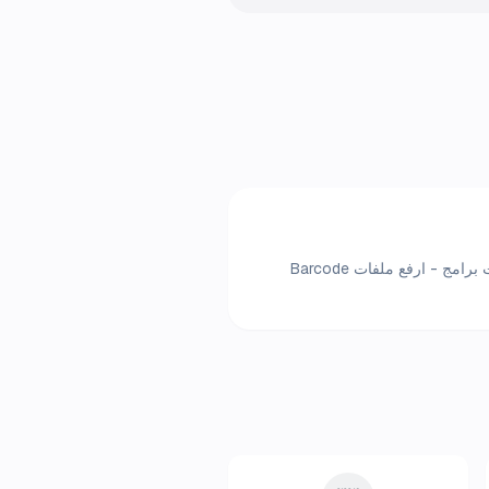
هل تريد قراءة الباركود في your region؟ قارئ الباركود المجاني عبر الإنترنت يعمل فوراً في متصفحك. لا حاجة لتثبيت برامج - ارفع ملفات Barcode