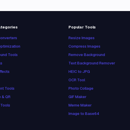
ategories
Popular Tools
onverters
Resize Images
ptimization
Compress Images
und Tools
Remove Background
ls
Text Background Remover
ffects
HEIC to JPG
OCR Tool
nt Tools
Photo Collage
e & QR
GIF Maker
 Tools
Meme Maker
Image to Base64