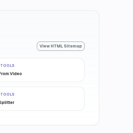
View HTML Sitemap
 TOOLS
 From Video
 TOOLS
Splitter