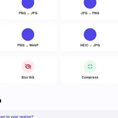
PNG → JPG
JPG → PNG
PNG → WebP
HEIC → JPG
Blur BG
Compress
n
en in your region?