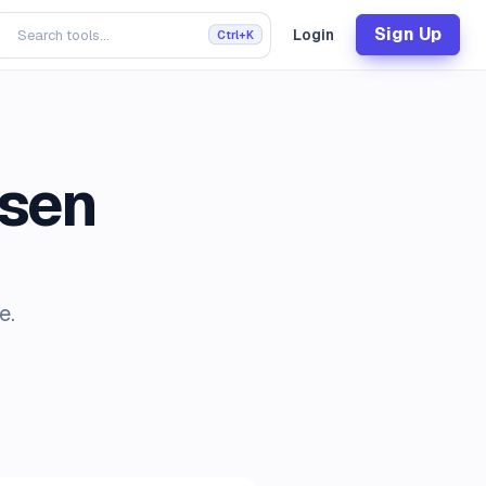
Sign Up
Login
Ctrl+K
ssen
e.