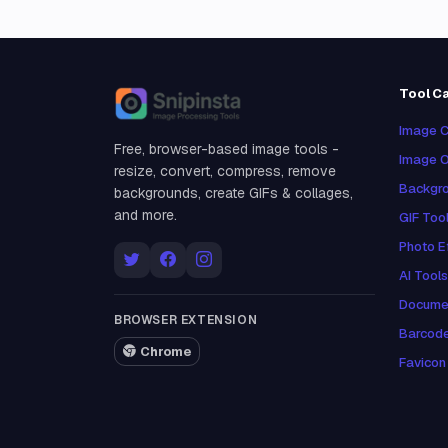
Tool C
Snipinsta
Image C
Free, browser-based image tools -
Image O
resize, convert, compress, remove
Backgro
backgrounds, create GIFs & collages,
and more.
GIF Too
Photo E
AI Tools
Docume
BROWSER EXTENSION
Barcod
Chrome
Favicon