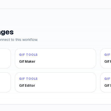
ages
onnect to this workflow.
GIF TOOLS
GIF
Gif Maker
Gif
GIF TOOLS
GIF
Gif Editor
Gif 