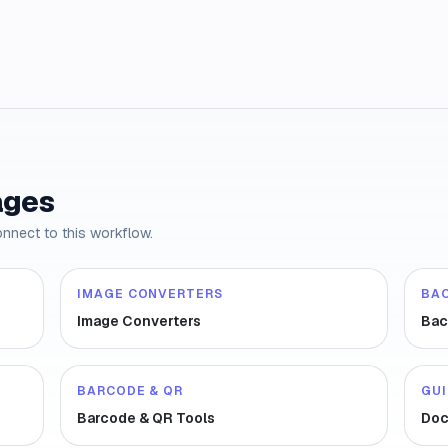
ages
onnect to this workflow.
IMAGE CONVERTERS
BA
Image Converters
Bac
BARCODE & QR
GU
Barcode & QR Tools
Doc