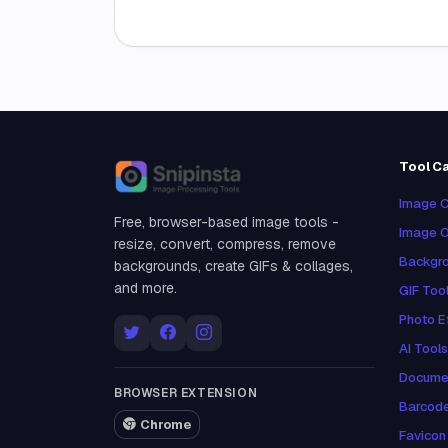
Tool C
Snipinsta
Image C
Free, browser-based image tools -
Image O
resize, convert, compress, remove
Backgro
backgrounds, create GIFs & collages,
and more.
GIF Too
Photo E
AI Tools
Docume
BROWSER EXTENSION
Barcod
Chrome
Favicon