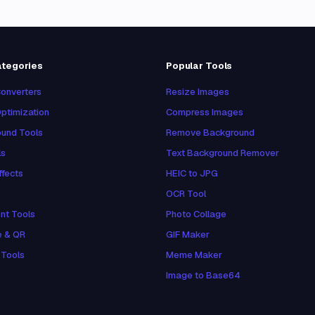
ategories
Popular Tools
onverters
Resize Images
ptimization
Compress Images
und Tools
Remove Background
ls
Text Background Remover
ffects
HEIC to JPG
OCR Tool
nt Tools
Photo Collage
e & QR
GIF Maker
 Tools
Meme Maker
Image to Base64