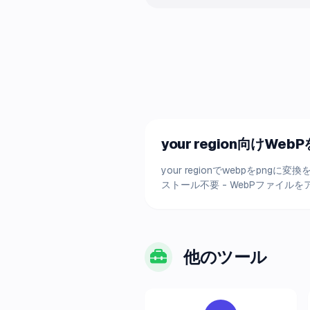
your region向けWe
your regionでwebpをp
ストール不要 - WebPファイル
他のツール