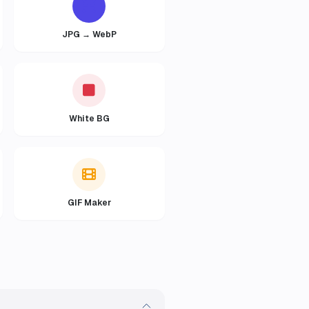
JPG → WebP
White BG
GIF Maker