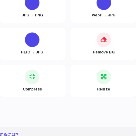
JPG → PNG
WebP → JPG
HEIC → JPG
Remove BG
Compress
Resize
変換するには?