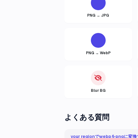
PNG → JPG
PNG → WebP
Blur BG
よくある質問
your regionでwebpをpngに