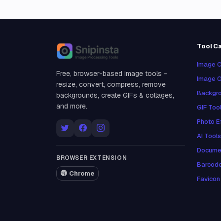
Tool C
Snipinsta
Image C
Free, browser-based image tools -
Image O
resize, convert, compress, remove
Backgro
backgrounds, create GIFs & collages,
and more.
GIF Too
Photo E
AI Tools
Docume
BROWSER EXTENSION
Barcod
Chrome
Favicon