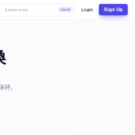
Sign Up
Login
Ctrl+K
換
保持。