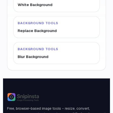
White Background
BACKGROUND TOOLS
Replace Background
BACKGROUND TOOLS
Blur Background
Snipinsta
Free, browser-based image tools - resize, convert,