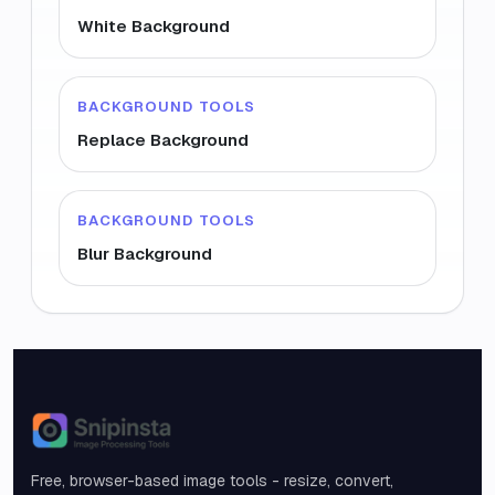
White Background
BACKGROUND TOOLS
Replace Background
BACKGROUND TOOLS
Blur Background
Snipinsta
Free, browser-based image tools - resize, convert,