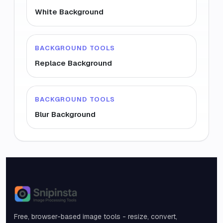
White Background
BACKGROUND TOOLS
Replace Background
BACKGROUND TOOLS
Blur Background
Snipinsta
Free, browser-based image tools - resize, convert,