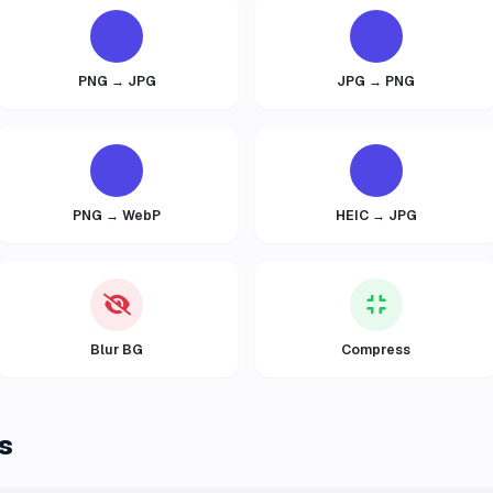
PNG → JPG
JPG → PNG
PNG → WebP
HEIC → JPG
Blur BG
Compress
s