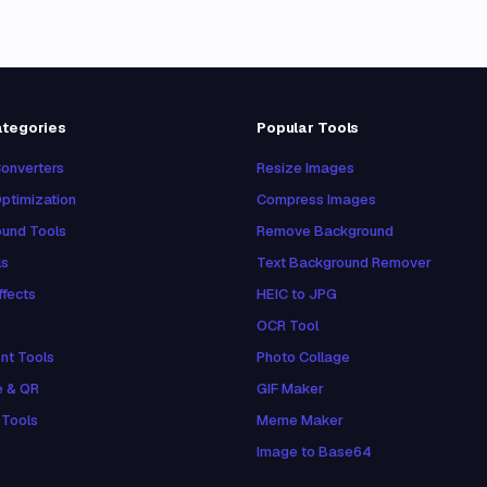
ategories
Popular Tools
onverters
Resize Images
ptimization
Compress Images
und Tools
Remove Background
ls
Text Background Remover
ffects
HEIC to JPG
OCR Tool
nt Tools
Photo Collage
e & QR
GIF Maker
 Tools
Meme Maker
Image to Base64