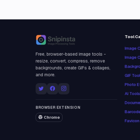
Tool C
Snipinsta
Image C
Free, browser-based image tools -
Image O
resize, convert, compress, remove
Backgro
backgrounds, create GIFs & collages,
and more.
GIF Too
Photo E
AI Tools
Docume
BROWSER EXTENSION
Barcod
Chrome
Favicon