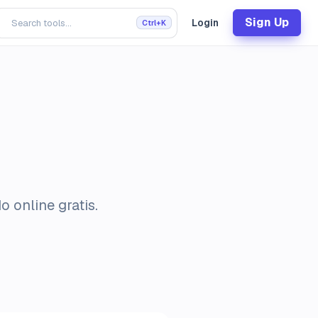
Sign Up
Login
Ctrl+K
 online gratis.