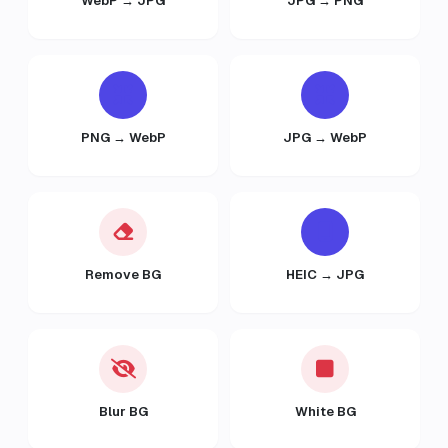
WebP → JPG
JPG → PNG
PNG → WebP
JPG → WebP
Remove BG
HEIC → JPG
Blur BG
White BG