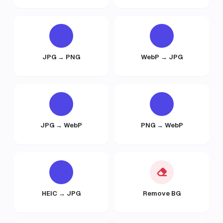
JPG → PNG
WebP → JPG
JPG → WebP
PNG → WebP
HEIC → JPG
Remove BG