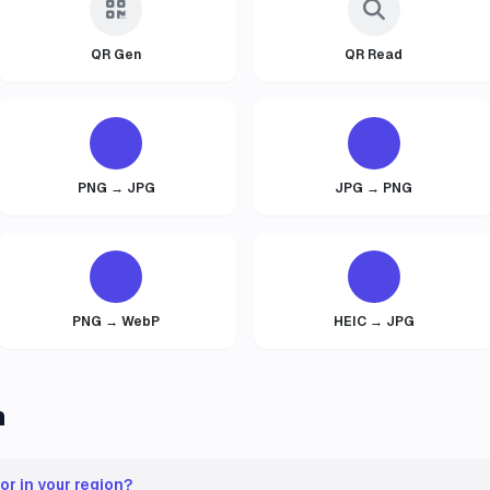
QR Gen
QR Read
PNG → JPG
JPG → PNG
PNG → WebP
HEIC → JPG
n
or in your region?