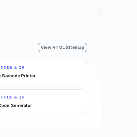
View HTML Sitemap
RCODE & QR
k Barcode Printer
RCODE & QR
Code Generator