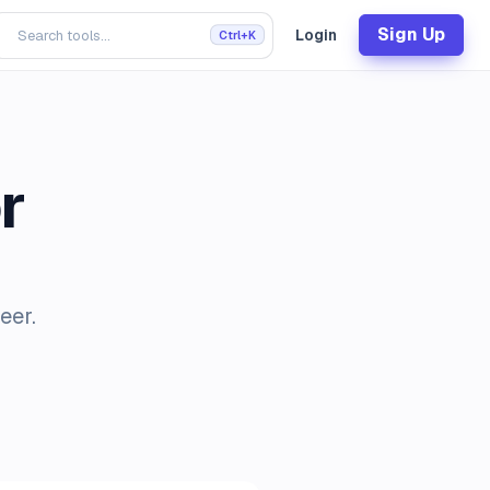
Sign Up
Login
Ctrl+K
r
eer.