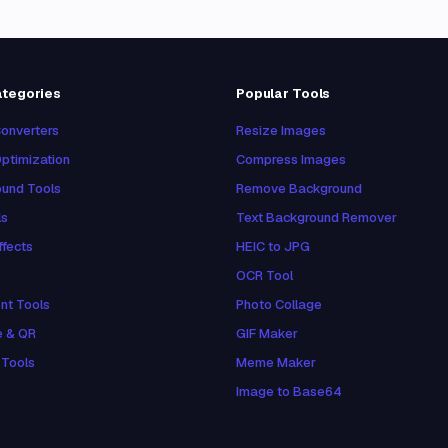
ategories
Popular Tools
onverters
Resize Images
ptimization
Compress Images
und Tools
Remove Background
ls
Text Background Remover
ffects
HEIC to JPG
OCR Tool
nt Tools
Photo Collage
e & QR
GIF Maker
 Tools
Meme Maker
Image to Base64