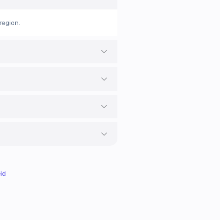
region.
id