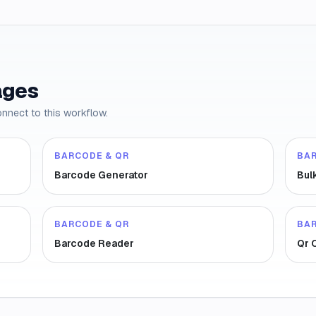
ages
onnect to this workflow.
BARCODE & QR
BA
Barcode Generator
Bul
BARCODE & QR
BA
Barcode Reader
Qr 