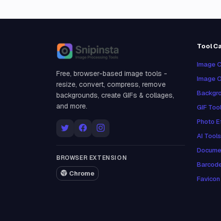
Tool C
Snipinsta
Image C
Free, browser-based image tools -
Image O
resize, convert, compress, remove
Backgro
backgrounds, create GIFs & collages,
and more.
GIF Too
Photo E
AI Tools
Docume
BROWSER EXTENSION
Barcod
Chrome
Favicon