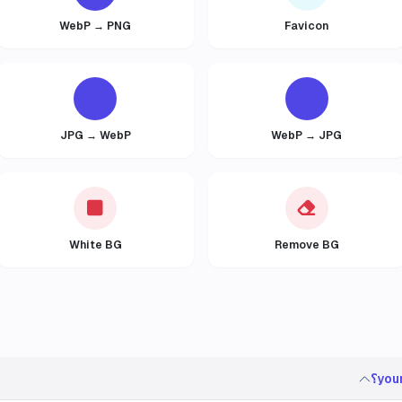
WebP → PNG
Favicon
JPG → WebP
WebP → JPG
White BG
Remove BG