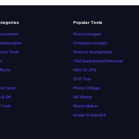
ategories
Popular Tools
onverters
Resize Images
ptimization
Compress Images
und Tools
Remove Background
ls
Text Background Remover
ffects
HEIC to JPG
OCR Tool
nt Tools
Photo Collage
e & QR
GIF Maker
 Tools
Meme Maker
Image to Base64