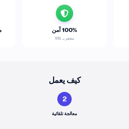
100% آمن
م
مشفر بـ SSL
كيف يعمل
2
معالجة تلقائية