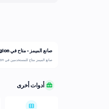
صانع الميمز - متاح في your region
صانع الميمز متاح للمستخدمين في your region. هذه الأداة المجانية تعمل مباشرة في متصفحك. انضم إلى آلاف المستخدمين الراضين من your region.
أدوات أخرى