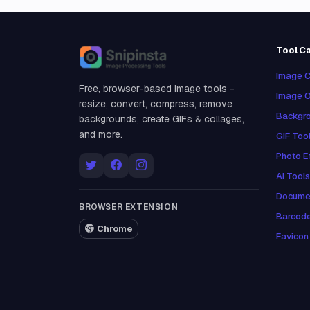
Tool C
Snipinsta
Image C
Free, browser-based image tools -
Image O
resize, convert, compress, remove
Backgro
backgrounds, create GIFs & collages,
and more.
GIF Too
Photo E
AI Tools
Docume
BROWSER EXTENSION
Barcod
Chrome
Favicon