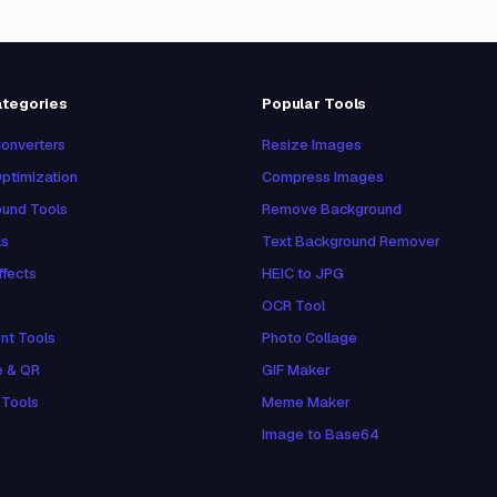
ategories
Popular Tools
onverters
Resize Images
ptimization
Compress Images
und Tools
Remove Background
ls
Text Background Remover
ffects
HEIC to JPG
OCR Tool
nt Tools
Photo Collage
e & QR
GIF Maker
 Tools
Meme Maker
Image to Base64