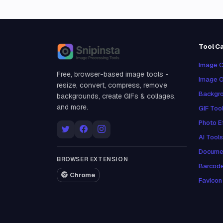
Tool C
Snipinsta
Image C
Free, browser-based image tools -
Image O
resize, convert, compress, remove
Backgro
backgrounds, create GIFs & collages,
and more.
GIF Too
Photo E
AI Tools
Docume
BROWSER EXTENSION
Barcod
Chrome
Favicon