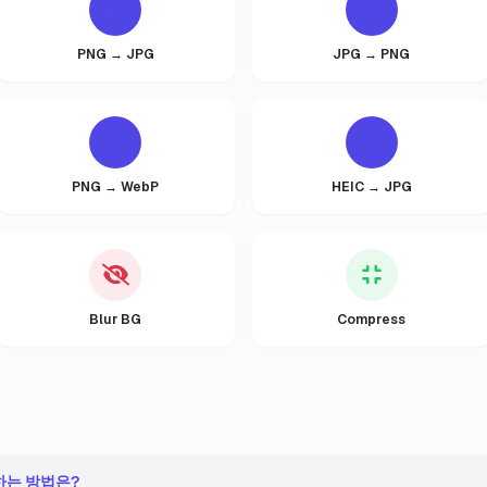
PNG → JPG
JPG → PNG
PNG → WebP
HEIC → JPG
Blur BG
Compress
기하는 방법은?